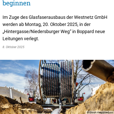
Textrecherche
Bauleitplanung
Mehrzweckge
beginnen
Livestream Sitzungen auf Youtube
Baugrundstücke
Schutzhütten
Im Zuge des Glasfaserausbaus der Westnetz GmbH
Wahlergebnisse
Straßenausbaupläne
Jugendzeltpla
werden ab Montag, 20. Oktober 2025, in der
Wiederkehrende Straßenausbaubeiträge
„Hintergasse/Niedersburger Weg“ in Boppard neue
Vereine und V
Leitungen verlegt.
Gewerbe-Anmeldung/Ummeldung/Abmeldun
Bücher-Shop
8. Oktober 2025
Gewerberegisterauskunft
Anlegezeiten H
Grundsteuerreform
Haushaltsplan
Satzungen und Richtlinien
© iStock/deepblue4you