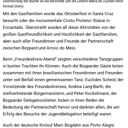
Überreichung der Bücher an die Bibliothek und die Leiterin Maria de Lourdes Rhod
Konrad (links).
Mit den Gastfamilien wurde das Oktoberfest in Santa Cruz
besucht oder die monumentale Cristo Protetor Statue in
Encantado. Überstrahlt wurden all diese Aktivitäten von der
großen Gastfreundlichkeit und Herzlichkeit der Gastfamilien,
aber auch aller Freundinnen und Freunde der Partnerschaft
zwischen Boppard und Arroio do Meio.
Beim „Freundeskreis-Abend“ zeigten verschiedene Tanzgruppen
in bunten Trachten ihr Können. Auch die Bopparder Gäste boten
zusammen mit ihren brasilianischen Freundinnen und Freunden
unter viel Beifall einen gemeinsamen Tanz. Euclides Scheid, der
Vorsitzende des Freundeskreises, Andrea Lang-Barth, die
stellvertretende Bürgermeisterin, und Peter Kockelmann, der
Bopparder Delegationsleiter, hoben in ihren Reden die
Bedeutung der Partnerschaft hervor und dankten allen, die am
Erfolg des Besuchs der Jugenddelegation beteiligt waren.
Auch der deutsche Konsul Marc Bogdahn aus Porto Alegre