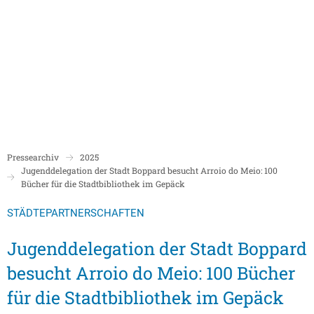
Politik
Rathaus/Verwaltung
Bildung und Soziales
Leben in Boppard
Karriere
Stadtrat Boppard
Bürgermeister
Schulen
Beigeordnete
Mitarbeiterverzeichnis
Kindergärten
Über Boppard
Stadtgeschich
Ortsbeiräte und Ortsvorsteher/innen
Bürgerservice
Stadtbibliothek
Pressearchiv
2025
Freizeit, Kultur und Tourismus
Freibad Boppa
Ortsbezirke
Jugenddelegation der Stadt Boppard besucht Arroio do Meio: 100
Mandatsträger/innen
Stadtentwicklung/Konzepte
Museum
Bücher für die Stadtbibliothek im Gepäck
Tourist Inform
Partnerstädte
Ratsinformation LOGIN für Mandatsträger
Klimaschutz in Boppard
Ehrenamt & Engagement
STÄDTEPARTNERSCHAFTEN
Stadtbibliothe
Sitzungskalender
Pressemitteilungen
Gleichstellungsbeauftragte
Jugenddelegation der Stadt Boppard
Stadthalle
Sitzungsbekanntmachungen
Öffentliche Bekanntmachungen
Ukrainehilfe
besucht Arroio do Meio: 100 Bücher
Museum
Sitzungstermine und Niederschriften
Ausschreibungen
für die Stadtbibliothek im Gepäck