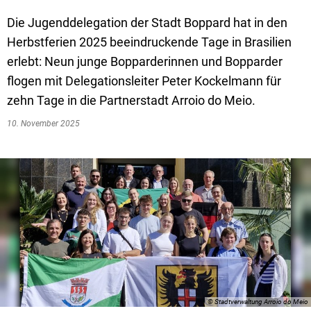
Textrecherche
Bauleitplanung
Mehrzweckge
Die Jugenddelegation der Stadt Boppard hat in den
Livestream Sitzungen auf Youtube
Baugrundstücke
Schutzhütten
Herbstferien 2025 beeindruckende Tage in Brasilien
Wahlergebnisse
Straßenausbaupläne
Jugendzeltpla
erlebt: Neun junge Bopparderinnen und Bopparder
flogen mit Delegationsleiter Peter Kockelmann für
Wiederkehrende Straßenausbaubeiträge
Vereine und V
zehn Tage in die Partnerstadt Arroio do Meio.
Gewerbe-Anmeldung/Ummeldung/Abmeldun
Bücher-Shop
10. November 2025
Gewerberegisterauskunft
Anlegezeiten H
Grundsteuerreform
Haushaltsplan
Satzungen und Richtlinien
© Stadtverwaltung Arroio do Meio