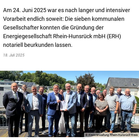
Textrecherche
Bauleitplanung
Mehrzweckge
Am 24. Juni 2025 war es nach langer und intensiver
Livestream Sitzungen auf Youtube
Baugrundstücke
Schutzhütten
Vorarbeit endlich soweit: Die sieben kommunalen
Wahlergebnisse
Straßenausbaupläne
Jugendzeltpla
Gesellschafter konnten die Gründung der
Energiegesellschaft Rhein-Hunsrück mbH (ERH)
Wiederkehrende Straßenausbaubeiträge
Vereine und V
notariell beurkunden lassen.
Gewerbe-Anmeldung/Ummeldung/Abmeldun
Bücher-Shop
18. Juli 2025
Gewerberegisterauskunft
Anlegezeiten H
Grundsteuerreform
Haushaltsplan
Satzungen und Richtlinien
© Kreisverwaltung Rhein-Hunsrück-Kreis