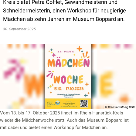
Textrecherche
Bauleitplanung
Mehrzweckge
Kreis bietet Petra Cofflet, Gewandmeisterin und
Schneidermeisterin, einen Workshop für neugierige
Livestream Sitzungen auf Youtube
Baugrundstücke
Schutzhütten
Mädchen ab zehn Jahren im Museum Boppard an.
Wahlergebnisse
Straßenausbaupläne
Jugendzeltpla
30. September 2025
Wiederkehrende Straßenausbaubeiträge
Vereine und V
Gewerbe-Anmeldung/Ummeldung/Abmeldun
Bücher-Shop
Gewerberegisterauskunft
Anlegezeiten H
Grundsteuerreform
Haushaltsplan
Satzungen und Richtlinien
© Kreisverwaltung RHK
Vom 13. bis 17. Oktober 2025 findet im Rhein-Hunsrück-Kreis
wieder die Mädchenwoche statt. Auch das Museum Boppard ist
mit dabei und bietet einen Workshop für Mädchen an.