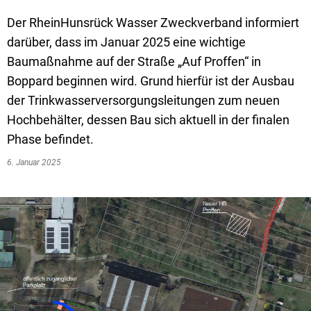
Textrecherche
Bauleitplanung
Mehrzweckge
Der RheinHunsrück Wasser Zweckverband informiert
Livestream Sitzungen auf Youtube
Baugrundstücke
Schutzhütten
darüber, dass im Januar 2025 eine wichtige
Wahlergebnisse
Straßenausbaupläne
Jugendzeltpla
Baumaßnahme auf der Straße „Auf Proffen“ in
Boppard beginnen wird. Grund hierfür ist der Ausbau
Wiederkehrende Straßenausbaubeiträge
Vereine und V
der Trinkwasserversorgungsleitungen zum neuen
Gewerbe-Anmeldung/Ummeldung/Abmeldun
Bücher-Shop
Hochbehälter, dessen Bau sich aktuell in der finalen
Phase befindet.
Gewerberegisterauskunft
Anlegezeiten H
6. Januar 2025
Grundsteuerreform
Haushaltsplan
Satzungen und Richtlinien