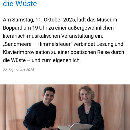
Textrecherche
Bauleitplanung
Mehrzweckge
die Wüste
Livestream Sitzungen auf Youtube
Baugrundstücke
Schutzhütten
Am Samstag, 11. Oktober 2025, lädt das Museum
Wahlergebnisse
Straßenausbaupläne
Jugendzeltpla
Boppard um 19 Uhr zu einer außergewöhnlichen
Wiederkehrende Straßenausbaubeiträge
literarisch-musikalischen Veranstaltung ein:
Vereine und V
„Sandmeere – Himmelsfeuer“ verbindet Lesung und
Gewerbe-Anmeldung/Ummeldung/Abmeldun
Bücher-Shop
Klavierimprovisation zu einer poetischen Reise durch
Gewerberegisterauskunft
die Wüste – und zum eigenen Ich.
Anlegezeiten H
Grundsteuerreform
22. September 2025
Haushaltsplan
Satzungen und Richtlinien