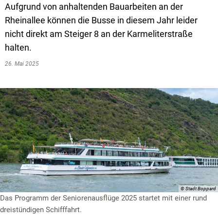
Textrecherche
Bauleitplanung
Mehrzweckge
Aufgrund von anhaltenden Bauarbeiten an der
Rheinallee können die Busse in diesem Jahr leider
Livestream Sitzungen auf Youtube
Baugrundstücke
Schutzhütten
nicht direkt am Steiger 8 an der Karmeliterstraße
Wahlergebnisse
Straßenausbaupläne
Jugendzeltpla
halten.
Wiederkehrende Straßenausbaubeiträge
Vereine und V
26. Mai 2025
Gewerbe-Anmeldung/Ummeldung/Abmeldun
Bücher-Shop
Gewerberegisterauskunft
Anlegezeiten H
Grundsteuerreform
Haushaltsplan
Satzungen und Richtlinien
© Stadt Boppard
Das Programm der Seniorenausflüge 2025 startet mit einer rund
dreistündigen Schifffahrt.