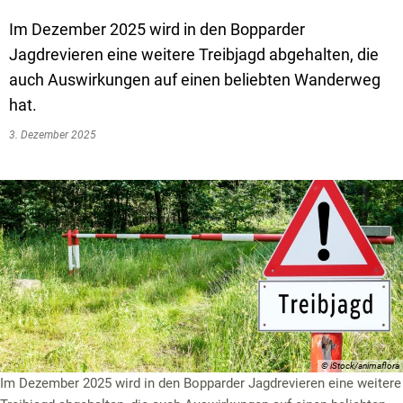
Textrecherche
Bauleitplanung
Mehrzweckge
Im Dezember 2025 wird in den Bopparder
Livestream Sitzungen auf Youtube
Baugrundstücke
Schutzhütten
Jagdrevieren eine weitere Treibjagd abgehalten, die
Wahlergebnisse
Straßenausbaupläne
Jugendzeltpla
auch Auswirkungen auf einen beliebten Wanderweg
hat.
Wiederkehrende Straßenausbaubeiträge
Vereine und V
3. Dezember 2025
Gewerbe-Anmeldung/Ummeldung/Abmeldun
Bücher-Shop
Gewerberegisterauskunft
Anlegezeiten H
Grundsteuerreform
Haushaltsplan
Satzungen und Richtlinien
© iStock/animaflora
Im Dezember 2025 wird in den Bopparder Jagdrevieren eine weitere