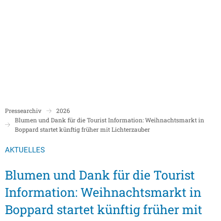
Politik
Rathaus/Verwaltung
Bildung und Soziales
Leben in Boppard
Karriere
Stadtrat Boppard
Bürgermeister
Schulen
Beigeordnete
Mitarbeiterverzeichnis
Kindergärten
Über Boppard
Stadtgeschich
Ortsbeiräte und Ortsvorsteher/innen
Bürgerservice
Stadtbibliothek
Pressearchiv
2026
Freizeit, Kultur und Tourismus
Freibad Boppa
Ortsbezirke
Blumen und Dank für die Tourist Information: Weihnachtsmarkt in
Mandatsträger/innen
Stadtentwicklung/Konzepte
Museum
Boppard startet künftig früher mit Lichterzauber
Tourist Inform
Partnerstädte
Ratsinformation LOGIN für Mandatsträger
Klimaschutz in Boppard
Ehrenamt & Engagement
AKTUELLES
Stadtbibliothe
Sitzungskalender
Pressemitteilungen
Gleichstellungsbeauftragte
Blumen und Dank für die Tourist
Stadthalle
Sitzungsbekanntmachungen
Öffentliche Bekanntmachungen
Ukrainehilfe
Information: Weihnachtsmarkt in
Museum
Sitzungstermine und Niederschriften
Ausschreibungen
Boppard startet künftig früher mit