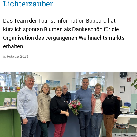
Textrecherche
Bauleitplanung
Mehrzweckge
Lichterzauber
Livestream Sitzungen auf Youtube
Baugrundstücke
Schutzhütten
Das Team der Tourist Information Boppard hat
Wahlergebnisse
Straßenausbaupläne
Jugendzeltpla
kürzlich spontan Blumen als Dankeschön für die
Wiederkehrende Straßenausbaubeiträge
Organisation des vergangenen Weihnachtsmarkts
Vereine und V
erhalten.
Gewerbe-Anmeldung/Ummeldung/Abmeldun
Bücher-Shop
5. Februar 2026
Gewerberegisterauskunft
Anlegezeiten H
Grundsteuerreform
Haushaltsplan
Satzungen und Richtlinien
© Stadt Boppard