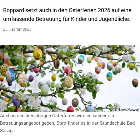
Textrecherche
Bauleitplanung
Mehrzweckge
Boppard setzt auch in den Osterferien 2026 auf eine
Livestream Sitzungen auf Youtube
Baugrundstücke
Schutzhütten
umfassende Betreuung für Kinder und Jugendliche.
Wahlergebnisse
Straßenausbaupläne
Jugendzeltpla
25. Februar 2026
Wiederkehrende Straßenausbaubeiträge
Vereine und V
Gewerbe-Anmeldung/Ummeldung/Abmeldun
Bücher-Shop
Gewerberegisterauskunft
Anlegezeiten H
Grundsteuerreform
Haushaltsplan
Satzungen und Richtlinien
© iStock/Nasared
Auch in den diesjährigen Osterferien wird es wieder ein
Betreuungsangebot geben. Statt findet es in der Grundschule Bad
Salzig.