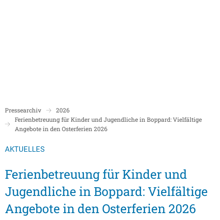
Politik
Rathaus/Verwaltung
Bildung und Soziales
Leben in Boppard
Karriere
Stadtrat Boppard
Bürgermeister
Schulen
Beigeordnete
Mitarbeiterverzeichnis
Kindergärten
Über Boppard
Stadtgeschich
Ortsbeiräte und Ortsvorsteher/innen
Bürgerservice
Stadtbibliothek
Pressearchiv
2026
Freizeit, Kultur und Tourismus
Freibad Boppa
Ortsbezirke
Ferienbetreuung für Kinder und Jugendliche in Boppard: Vielfältige
Mandatsträger/innen
Stadtentwicklung/Konzepte
Museum
Angebote in den Osterferien 2026
Tourist Inform
Partnerstädte
Ratsinformation LOGIN für Mandatsträger
Klimaschutz in Boppard
Ehrenamt & Engagement
AKTUELLES
Stadtbibliothe
Sitzungskalender
Pressemitteilungen
Gleichstellungsbeauftragte
Ferienbetreuung für Kinder und
Stadthalle
Sitzungsbekanntmachungen
Öffentliche Bekanntmachungen
Ukrainehilfe
Jugendliche in Boppard: Vielfältige
Museum
Sitzungstermine und Niederschriften
Ausschreibungen
Angebote in den Osterferien 2026