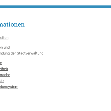
mationen
eiten
en und
ndung der Stadtverwaltung
um
eiheit
prache
utz
ebersystem