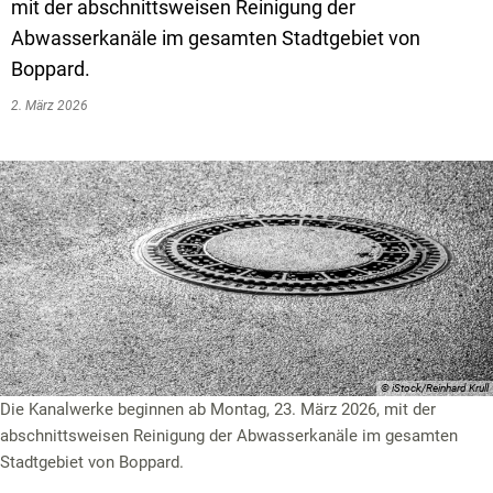
Textrecherche
Bauleitplanung
Mehrzweckge
mit der abschnittsweisen Reinigung der
Abwasserkanäle im gesamten Stadtgebiet von
Livestream Sitzungen auf Youtube
Baugrundstücke
Schutzhütten
Boppard.
Wahlergebnisse
Straßenausbaupläne
Jugendzeltpla
2. März 2026
Wiederkehrende Straßenausbaubeiträge
Vereine und V
Gewerbe-Anmeldung/Ummeldung/Abmeldun
Bücher-Shop
Gewerberegisterauskunft
Anlegezeiten H
Grundsteuerreform
Haushaltsplan
Satzungen und Richtlinien
© iStock/Reinhard Krull
Die Kanalwerke beginnen ab Montag, 23. März 2026, mit der
abschnittsweisen Reinigung der Abwasserkanäle im gesamten
Stadtgebiet von Boppard.