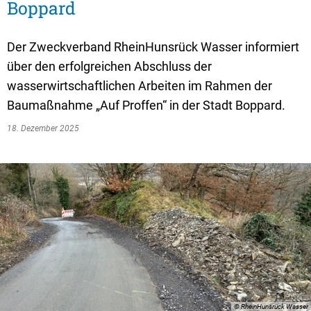
Textrecherche
Bauleitplanung
Mehrzweckge
Boppard
Livestream Sitzungen auf Youtube
Baugrundstücke
Schutzhütten
Der Zweckverband RheinHunsrück Wasser informiert
Wahlergebnisse
Straßenausbaupläne
Jugendzeltpla
über den erfolgreichen Abschluss der
Wiederkehrende Straßenausbaubeiträge
wasserwirtschaftlichen Arbeiten im Rahmen der
Vereine und V
Baumaßnahme „Auf Proffen“ in der Stadt Boppard.
Gewerbe-Anmeldung/Ummeldung/Abmeldun
Bücher-Shop
18. Dezember 2025
Gewerberegisterauskunft
Anlegezeiten H
Grundsteuerreform
Haushaltsplan
Satzungen und Richtlinien
© RheinHunsrück Wasser