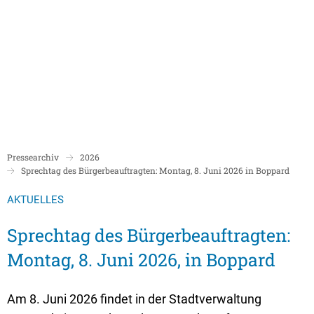
Politik
Rathaus/Verwaltung
Bildung und Soziales
Leben in Boppard
Karriere
Stadtrat Boppard
Bürgermeister
Schulen
Beigeordnete
Mitarbeiterverzeichnis
Kindergärten
Über Boppard
Stadtgeschich
Ortsbeiräte und Ortsvorsteher/innen
Bürgerservice
Stadtbibliothek
Pressearchiv
2026
Freizeit, Kultur und Tourismus
Freibad Boppa
Ortsbezirke
Sprechtag des Bürgerbeauftragten: Montag, 8. Juni 2026 in Boppard
Mandatsträger/innen
Stadtentwicklung/Konzepte
Museum
Tourist Inform
Partnerstädte
AKTUELLES
Ratsinformation LOGIN für Mandatsträger
Klimaschutz in Boppard
Ehrenamt & Engagement
Stadtbibliothe
Sprechtag des Bürgerbeauftragten:
Sitzungskalender
Pressemitteilungen
Gleichstellungsbeauftragte
Montag, 8. Juni 2026, in Boppard
Stadthalle
Sitzungsbekanntmachungen
Öffentliche Bekanntmachungen
Ukrainehilfe
Museum
Sitzungstermine und Niederschriften
Ausschreibungen
Am 8. Juni 2026 findet in der Stadtverwaltung