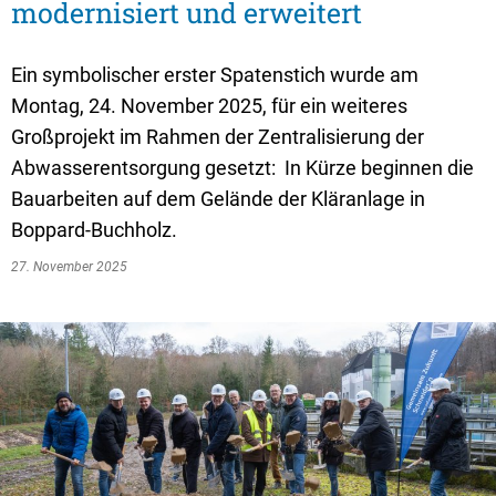
Textrecherche
Bauleitplanung
Mehrzweckge
modernisiert und erweitert
Livestream Sitzungen auf Youtube
Baugrundstücke
Schutzhütten
Ein symbolischer erster Spatenstich wurde am
Wahlergebnisse
Straßenausbaupläne
Jugendzeltpla
Montag, 24. November 2025, für ein weiteres
Wiederkehrende Straßenausbaubeiträge
Großprojekt im Rahmen der Zentralisierung der
Vereine und V
Abwasserentsorgung gesetzt: In Kürze beginnen die
Gewerbe-Anmeldung/Ummeldung/Abmeldun
Bücher-Shop
Bauarbeiten auf dem Gelände der Kläranlage in
Gewerberegisterauskunft
Boppard-Buchholz.
Anlegezeiten H
Grundsteuerreform
27. November 2025
Haushaltsplan
Satzungen und Richtlinien