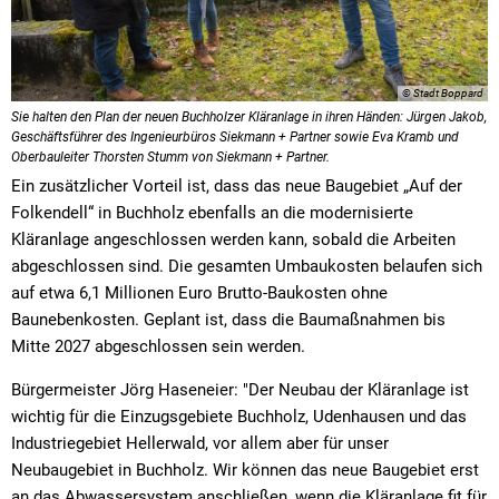
© Stadt Boppard
Sie halten den Plan der neuen Buchholzer Kläranlage in ihren Händen: Jürgen Jakob,
Geschäftsführer des Ingenieurbüros Siekmann + Partner sowie Eva Kramb und
Oberbauleiter Thorsten Stumm von Siekmann + Partner.
Ein zusätzlicher Vorteil ist, dass das neue Baugebiet „Auf der
Folkendell“ in Buchholz ebenfalls an die modernisierte
Kläranlage angeschlossen werden kann, sobald die Arbeiten
abgeschlossen sind. Die gesamten Umbaukosten belaufen sich
auf etwa 6,1 Millionen Euro Brutto-Baukosten ohne
Baunebenkosten. Geplant ist, dass die Baumaßnahmen bis
Mitte 2027 abgeschlossen sein werden.
Bürgermeister Jörg Haseneier: "Der Neubau der Kläranlage ist
wichtig für die Einzugsgebiete Buchholz, Udenhausen und das
Industriegebiet Hellerwald, vor allem aber für unser
Neubaugebiet in Buchholz. Wir können das neue Baugebiet erst
an das Abwassersystem anschließen, wenn die Kläranlage fit für