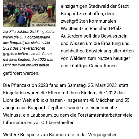
Textrecherche
Bauleitplanung
Mehrzweckge
einzigartigen Stadtwald der Stadt
Livestream Sitzungen auf Youtube
Baugrundstücke
Schutzhütten
Boppard zu schaffen, dem
zweitgrößten kommunalen
Wahlergebnisse
Straßenausbaupläne
© Johannes Nass
Jugendzeltpla
Waldbesitz in Rheinland-Pfalz.
Zur Pflanzaktion 2023 ingeladen
Außerdem soll das Bewusstsein
Wiederkehrende Straßenausbaubeiträge
waren die 61 Hochzeitspaare
Vereine und V
aus Boppard, die sich im Jahr
und Wissen um die Erhaltung und
2022 das Eheversprechen
Gewerbe-Anmeldung/Ummeldung/Abmeldun
nachhaltige Entwicklung aller Arten
Bücher-Shop
gegeben hatten, und die Eltern
von Wäldern zum Nutzen heutiger
mit ihren Kindern, die 2022 das
Gewerberegisterauskunft
Anlegezeiten H
Licht der Welt erblickt hatten.
und künftiger Generationen
gefördert werden.
Grundsteuerreform
Die Pflanzaktion 2023 fand am Samstag, 25. März 2023, statt.
Haushaltsplan
Eingeladen waren die Eltern mit ihren Kindern, die 2022 das
Satzungen und Richtlinien
Licht der Welt erblickt hatten - insgesamt 48 Mädchen und 55
Jungen aus Boppard. Gepflanzt wurde die einheimische
Walnuss, ein Laubbaum, zu dem die Forstamtsmitarbeiter viele
Informationen vor Ort bereithielten.
Weitere Beispiele von Bäumen, die in der Vergangenheit