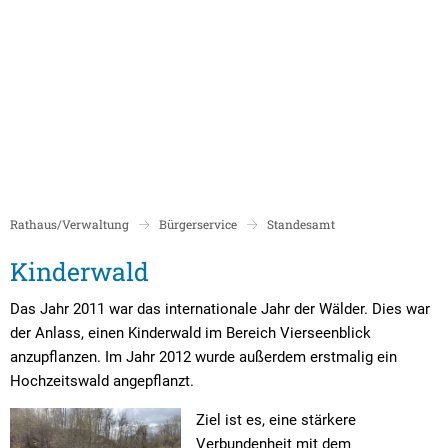
Politik
Rathaus/Verwaltung
Bildung und Soziales
Leben in Boppard
Karriere
Stadtrat Boppard
Bürgermeister
Schulen
Beigeordnete
Mitarbeiterverzeichnis
Kindergärten
Über Boppard
Stadtgeschich
Ortsbeiräte und Ortsvorsteher/innen
Bürgerservice
Stadtbibliothek
Rathaus/Verwaltung
Bürgerservice
Standesamt
Freizeit, Kultur und Tourismus
Freibad Boppa
Ortsbezirke
Mandatsträger/innen
Stadtentwicklung/Konzepte
Museum
Kinderwald
Kinderwald
Tourist Inform
Partnerstädte
Ratsinformation LOGIN für Mandatsträger
Klimaschutz in Boppard
Ehrenamt & Engagement
Das Jahr 2011 war das internationale Jahr der Wälder. Dies war
Stadtbibliothe
Sitzungskalender
Pressemitteilungen
Gleichstellungsbeauftragte
der Anlass, einen Kinderwald im Bereich Vierseenblick
anzupflanzen. Im Jahr 2012 wurde außerdem erstmalig ein
Stadthalle
Sitzungsbekanntmachungen
Öffentliche Bekanntmachungen
Ukrainehilfe
Hochzeitswald angepflanzt.
Museum
Sitzungstermine und Niederschriften
Ausschreibungen
Ziel ist es, eine stärkere
Verbundenheit mit dem