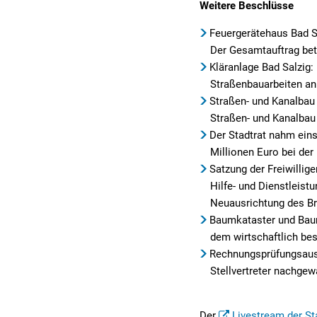
Weitere Beschlüsse
Feuergerätehaus Bad Sa
Der Gesamtauftrag betr
Kläranlage Bad Salzig:
Straßenbauarbeiten an
Straßen- und Kanalbau
Straßen- und Kanalbau
Der Stadtrat nahm eins
Millionen Euro bei der
Satzung der Freiwilli
Hilfe- und Dienstleist
Neuausrichtung des Br
Baumkataster und Baum
dem wirtschaftlich bes
Rechnungsprüfungsauss
Stellvertreter nachgew
Der
Livestream der St