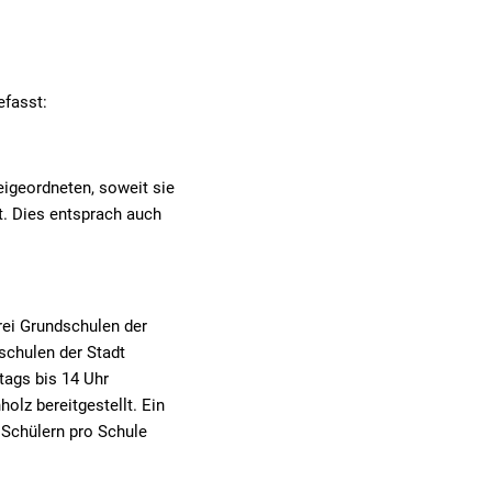
Mehrzweckgebäude
beleuchtung
rbeit
Schutzhütten
efasst:
sicht
Jugendzeltplatz
hrparks
weitere Organisationen
Vereine und Verbände
eigeordneten, soweit sie
lte
t. Dies entsprach auch
Bücher-Shop
Anlegezeiten Hotelschiffe
rei Grundschulen der
schulen der Stadt
tags bis 14 Uhr
olz bereitgestellt. Ein
 Schülern pro Schule