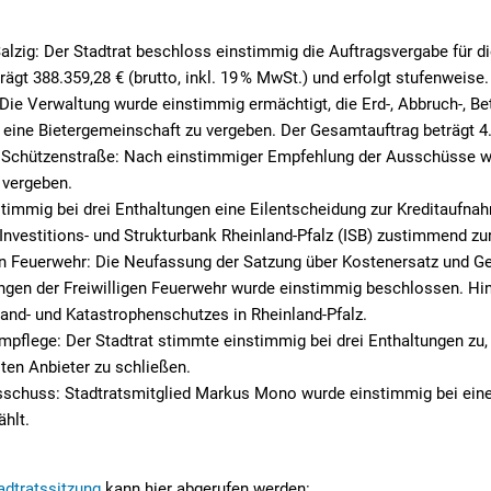
lzig: Der Stadtrat beschloss einstimmig die Auftragsvergabe für d
ägt 388.359,28 € (brutto, inkl. 19 % MwSt.) und erfolgt stufenweise.
 Die Verwaltung wurde einstimmig ermächtigt, die Erd-, Abbruch-, Be
 eine Bietergemeinschaft zu vergeben. Der Gesamtauftrag beträgt 4.
 Schützenstraße: Nach einstimmiger Empfehlung der Ausschüsse wu
 vergeben.
timmig bei drei Enthaltungen eine Eilentscheidung zur Kreditaufna
 Investitions- und Strukturbank Rheinland-Pfalz (ISB) zustimmend zu
gen Feuerwehr: Die Neufassung der Satzung über Kostenersatz und G
ungen der Freiwilligen Feuerwehr wurde einstimmig beschlossen. Hin
and- und Katastrophenschutzes in Rheinland-Pfalz.
pflege: Der Stadtrat stimmte einstimmig bei drei Enthaltungen zu
ten Anbieter zu schließen.
chuss: Stadtratsmitglied Markus Mono wurde einstimmig bei einer
ählt.
adtratssitzung
kann hier abgerufen werden: