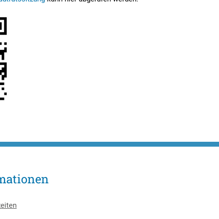
mationen
eiten