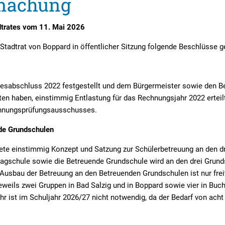
machung
n
inehilfe
Archiv Pressemitteilungen
Elektro-Dorfauto in Boppard
Wir für Bad Salzig
Kommunale Wärmeplanung
Fundbüro
Übersicht Kitas
dtrates vom 11. Mai 2026
Übersicht regionale Presse
Sanierung der Straßen- und Außen
Vereine und Verbände
Klimaschutzkonzept
Schadensmelder
Videos: Vielfalt der Kita-A
Stadtrat von Boppard in öffentlicher Sitzung folgende Beschlüsse g
Kommunale Wärmeplanung
Eintrag in die Vereinsüber
Führerscheintausch
Elektrifizierung des kommunalen Fu
Notrufe, Notdienste, Behörden und 
resabschluss 2022 festgestellt und dem Bürgermeister sowie den B
Energieberatung für private Hausha
ten haben, einstimmig Entlastung für das Rechnungsjahr 2022 erteil
Schiedspersonen in Boppard
ubeiträge
hnungsprüfungsausschusses.
STADTRADELN in Boppard
Wildtiermanagement
ung/Abmeldung
de Grundschulen
dete einstimmig Konzept und Satzung zur Schülerbetreuung an den d
tagschule sowie die Betreuende Grundschule wird an den drei Grund
 Ausbau der Betreuung an den Betreuenden Grundschulen ist nur frei
weils zwei Gruppen in Bad Salzig und in Boppard sowie vier in Buchh
hr ist im Schuljahr 2026/27 nicht notwendig, da der Bedarf von acht