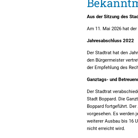
Bekannt
Sitzungsbekanntmachungen
Öffentliche Bekanntmachunge
Ukra
Sitzungstermine und Niederschriften
Ausschreibungen
Aus der Sitzung des Sta
Textrecherche
Bauleitplanung
Am 11. Mai 2026 hat der 
Livestream Sitzungen auf Youtube
Baugrundstücke
Jahresabschluss 2022
Wahlergebnisse
Straßenausbaupläne
Der Stadtrat hat den Jah
den Bürgermeister vertre
Wiederkehrende Straßenausba
der Empfehlung des Rec
Gewerbe-Anmeldung/Ummeld
Ganztags- und Betreuen
Gewerberegisterauskunft
Der Stadtrat verabschie
Stadt Boppard. Die Ganz
Grundsteuerreform
Boppard fortgeführt. Der
vorgesehen. Es werden je
Haushaltsplan
weiterer Ausbau bis 16 U
Satzungen und Richtlinien
nicht erreicht wird.