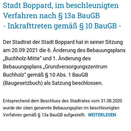
Textrecherche
Bauleitplanung
Mehrzweckge
Stadt Boppard, im beschleunigten
Livestream Sitzungen auf Youtube
Baugrundstücke
Schutzhütten
Verfahren nach § 13a BauGB
- Inkrafttreten gemäß § 10 BauGB -
Wahlergebnisse
Straßenausbaupläne
Jugendzeltpla
Wiederkehrende Straßenausbaubeiträge
Vereine und V
Der Stadtrat der Stadt Boppard hat in seiner Sitzung
Gewerbe-Anmeldung/Ummeldung/Abmeldun
Bücher-Shop
am 20.09.2021 die 6. Änderung des Bebauungsplans
„Buchholz-Mitte“ und 1. Änderung des
Gewerberegisterauskunft
Anlegezeiten H
Bebauungsplans „Grundversorgungszentrum
Grundsteuerreform
Buchholz“ gemäß § 10 Abs. 1 BauGB
Haushaltsplan
(Baugesetzbuch) als Satzung beschlossen.
Satzungen und Richtlinien
Entsprechend dem Beschluss des Stadtrates vom 31.08.2020
wurde der oben genannte Bebauungsplan im beschleunigten
Verfahren gemäß § 13a BauGB aufgestellt.
WEITERLESEN