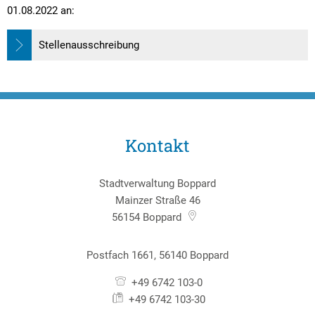
Textrecherche
Bauleitplanung
Mehrzweckge
01.08.2022 an:
Livestream Sitzungen auf Youtube
Baugrundstücke
Schutzhütten
Stellenausschreibung
Wahlergebnisse
Straßenausbaupläne
Jugendzeltpla
Wiederkehrende Straßenausbaubeiträge
Vereine und V
Gewerbe-Anmeldung/Ummeldung/Abmeldun
Bücher-Shop
Gewerberegisterauskunft
Kontakt
Anlegezeiten H
Grundsteuerreform
Stadtverwaltung Boppard
Haushaltsplan
Mainzer Straße 46
56154
Boppard
Satzungen und Richtlinien
Postfach 1661, 56140 Boppard
+49 6742 103-0
+49 6742 103-30