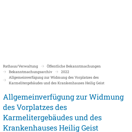
Politik
Rathaus/Verwaltung
Bildung und Soziales
Leben in Boppard
Karriere
Stadtrat Boppard
Bürgermeister
Schulen
Beigeordnete
Mitarbeiterverzeichnis
Kindergärten
Über Boppard
Stadtgeschich
Ortsbeiräte und Ortsvorsteher/innen
Bürgerservice
Stadtbibliothek
Rathaus/Verwaltung
Öffentliche Bekanntmachungen
Freizeit, Kultur und Tourismus
Freibad Boppa
Ortsbezirke
Bekanntmachungsarchiv
2022
Mandatsträger/innen
Stadtentwicklung/Konzepte
Museum
Allgemeinverfügung zur Widmung des Vorplatzes des
Tourist Inform
Karmelitergebäudes und des Krankenhauses Heilig Geist
Partnerstädte
Ratsinformation LOGIN für Mandatsträger
Klimaschutz in Boppard
Ehrenamt & Engagement
Allgemeinverfügung zur Widmung
Stadtbibliothe
Sitzungskalender
Pressemitteilungen
Gleichstellungsbeauftragte
des Vorplatzes des
Stadthalle
Sitzungsbekanntmachungen
Öffentliche Bekanntmachungen
Ukrainehilfe
Karmelitergebäudes und des
Museum
Sitzungstermine und Niederschriften
Ausschreibungen
Krankenhauses Heilig Geist