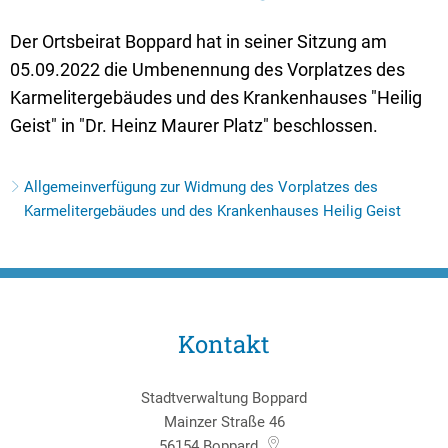
Textrecherche
Bauleitplanung
Mehrzweckge
Der Ortsbeirat Boppard hat in seiner Sitzung am
Livestream Sitzungen auf Youtube
Baugrundstücke
Schutzhütten
05.09.2022 die Umbenennung des Vorplatzes des
Wahlergebnisse
Straßenausbaupläne
Jugendzeltpla
Karmelitergebäudes und des Krankenhauses "Heilig
Wiederkehrende Straßenausbaubeiträge
Geist" in "Dr. Heinz Maurer Platz" beschlossen.
Vereine und V
Gewerbe-Anmeldung/Ummeldung/Abmeldun
Bücher-Shop
Allgemeinverfügung zur Widmung des Vorplatzes des
Gewerberegisterauskunft
Karmelitergebäudes und des Krankenhauses Heilig Geist
Anlegezeiten H
Grundsteuerreform
Haushaltsplan
Satzungen und Richtlinien
Kontakt
Stadtverwaltung Boppard
Mainzer Straße 46
56154
Boppard