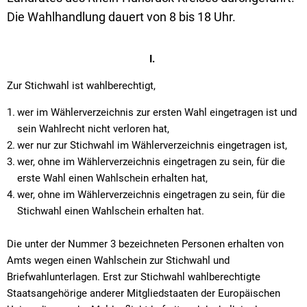
Textrecherche
Bauleitplanung
Mehrzweckge
Die Wahlhandlung dauert von 8 bis 18 Uhr.
Livestream Sitzungen auf Youtube
Baugrundstücke
Schutzhütten
Wahlergebnisse
Straßenausbaupläne
Jugendzeltpla
I.
Wiederkehrende Straßenausbaubeiträge
Zur Stichwahl ist wahlberechtigt,
Vereine und V
Gewerbe-Anmeldung/Ummeldung/Abmeldun
wer im Wählerverzeichnis zur ersten Wahl eingetragen ist und
Bücher-Shop
sein Wahlrecht nicht verloren hat,
Gewerberegisterauskunft
Anlegezeiten H
wer nur zur Stichwahl im Wählerverzeichnis eingetragen ist,
wer, ohne im Wählerverzeichnis eingetragen zu sein, für die
Grundsteuerreform
erste Wahl einen Wahlschein erhalten hat,
Haushaltsplan
wer, ohne im Wählerverzeichnis eingetragen zu sein, für die
Stichwahl einen Wahlschein erhalten hat.
Satzungen und Richtlinien
Die unter der Nummer 3 bezeichneten Personen erhalten von
Amts wegen einen Wahlschein zur Stichwahl und
Briefwahlunterlagen. Erst zur Stichwahl wahlberechtigte
Staatsangehörige anderer Mitgliedstaaten der Europäischen