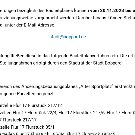
erungen bezüglich des Bauleitplanes können
vom 20.11.2023 bis ei
 beziehungsweise vorgebracht werden. Darüber hinaus können Stel
al unter der E-Mail-Adresse
stadt@boppard.de
ung fließen diese in das folgende Bauleitplanverfahren ein. Die er
Stellungnahmen erfolgt durch den Stadtrat der Stadt Boppard.
ereich des Änderungsbebauungsplanes „Alter Sportplatz“ erstreckt 
olgende Parzellen begrenzt:
rzelle Flur 17 Flurstück 217/12
ellen Flur 17 Flurstück 22/4, Flur 17 Flurstück 217/6, Flur 17 Flurst
17 Flurstück 217/17
zelle Flur 17 Flurstück 35/1
rzellen Flur 17 Flurstück 185/44, Flur 17 Flurstück 185/45