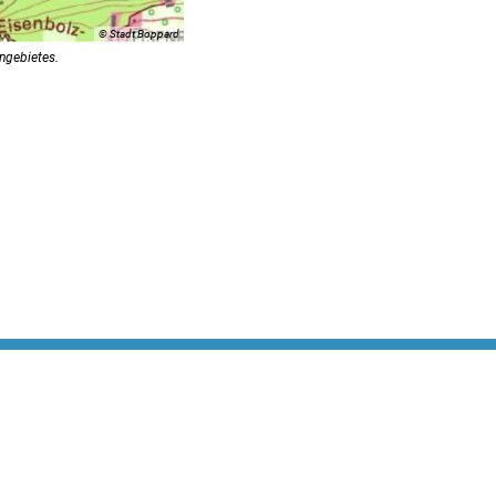
© Stadt Boppard
angebietes.