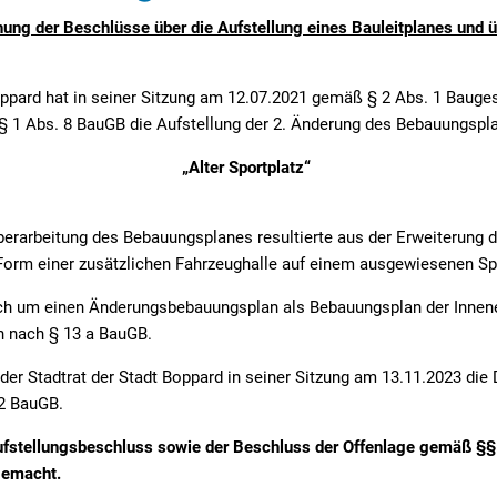
n
inehilfe
Archiv Pressemitteilungen
ung der Beschlüsse über die Aufstellung eines Bauleitplanes und ü
Elektro-Dorfauto in Boppard
Wir für Bad Salzig
Kommunale Wärmeplanung
Fundbüro
Übersicht Kitas
Übersicht regionale Presse
Sanierung der Straßen- und Außen
Vereine und Verbände
Klimaschutzkonzept
Schadensmelder
Videos: Vielfalt der Kita-A
oppard hat in seiner Sitzung am 12.07.2021 gemäß § 2 Abs. 1 Bauge
Kommunale Wärmeplanung
Eintrag in die Vereinsüber
) § 1 Abs. 8 BauGB die Aufstellung der 2. Änderung des Bebauungsp
Führerscheintausch
„Alter Sportplatz“
Elektrifizierung des kommunalen Fu
Notrufe, Notdienste, Behörden und 
Energieberatung für private Hausha
Schiedspersonen in Boppard
ubeiträge
berarbeitung des Bebauungsplanes resultierte aus der Erweiterung
STADTRADELN in Boppard
Form einer zusätzlichen Fahrzeughalle auf einem ausgewiesenen Spi
Wildtiermanagement
ung/Abmeldung
ich um einen Änderungsbebauungsplan als Bebauungsplan der Innen
n nach § 13 a BauGB.
er Stadtrat der Stadt Boppard in seiner Sitzung am 13.11.2023 die
 2 BauGB.
ufstellungsbeschluss sowie der Beschluss der Offenlage gemäß §§ 
gemacht.