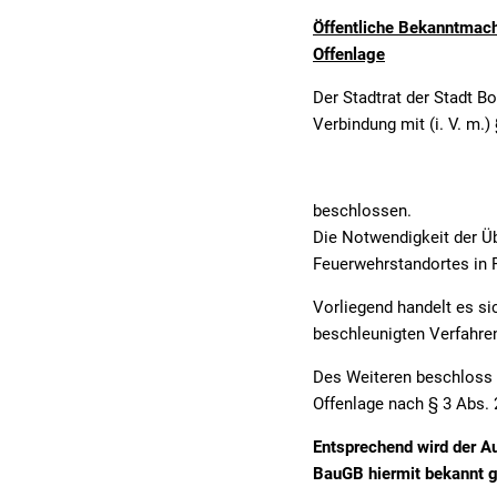
Sitzungsbekanntmachungen
Öffentliche Bekanntmachunge
Ukra
Öffentliche Bekanntmach
Offenlage
Sitzungstermine und Niederschriften
Ausschreibungen
Der Stadtrat der Stadt B
Textrecherche
Bauleitplanung
Verbindung mit (i. V. m.
Livestream Sitzungen auf Youtube
Baugrundstücke
Wahlergebnisse
Straßenausbaupläne
beschlossen.
Wiederkehrende Straßenausba
Die Notwendigkeit der Ü
Feuerwehrstandortes in 
Gewerbe-Anmeldung/Ummeld
Vorliegend handelt es s
Gewerberegisterauskunft
beschleunigten Verfahre
Grundsteuerreform
Des Weiteren beschloss d
Offenlage nach § 3 Abs.
Haushaltsplan
Entsprechend wird der A
Satzungen und Richtlinien
BauGB hiermit bekannt 