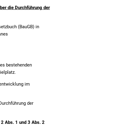
ber die Durchführung der
Mehrzweckgebäude
beleuchtung
rbeit
Schutzhütten
setzbuch (BauGB) in
sicht
lanes
Jugendzeltplatz
hrparks
weitere Organisationen
Vereine und Verbände
lte
Bücher-Shop
 des bestehenden
elplatz.
Anlegezeiten Hotelschiffe
entwicklung im
 Durchführung der
2 Abs. 1 und 3 Abs. 2