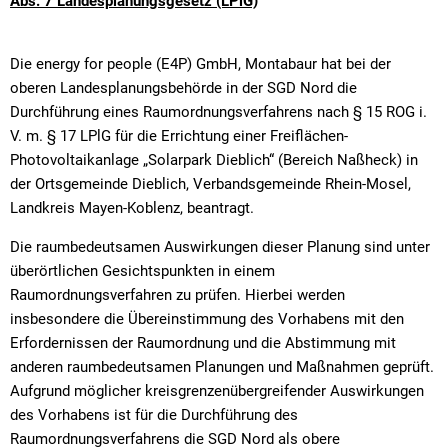
Textrecherche
Bauleitplanung
Abs. 7 Landesplanungsgesetz (LPlG)
Mehrzweckge
Livestream Sitzungen auf Youtube
Baugrundstücke
Schutzhütten
Die energy for people (E4P) GmbH, Montabaur hat bei der
Wahlergebnisse
Straßenausbaupläne
Jugendzeltpla
oberen Landesplanungsbehörde in der SGD Nord die
Durchführung eines Raumordnungsverfahrens nach § 15 ROG i.
Wiederkehrende Straßenausbaubeiträge
Vereine und V
V. m. § 17 LPlG für die Errichtung einer Freiflächen-
Photovoltaikanlage „Solarpark Dieblich“ (Bereich Naßheck) in
Gewerbe-Anmeldung/Ummeldung/Abmeldun
Bücher-Shop
der Ortsgemeinde Dieblich, Verbandsgemeinde Rhein-Mosel,
Gewerberegisterauskunft
Landkreis Mayen-Koblenz, beantragt.
Anlegezeiten H
Grundsteuerreform
Die raumbedeutsamen Auswirkungen dieser Planung sind unter
überörtlichen Gesichtspunkten in einem
Haushaltsplan
Raumordnungsverfahren zu prüfen. Hierbei werden
insbesondere die Übereinstimmung des Vorhabens mit den
Satzungen und Richtlinien
Erfordernissen der Raumordnung und die Abstimmung mit
anderen raumbedeutsamen Planungen und Maßnahmen geprüft.
Aufgrund möglicher kreisgrenzenübergreifender Auswirkungen
des Vorhabens ist für die Durchführung des
Raumordnungsverfahrens die SGD Nord als obere