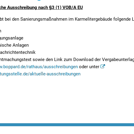
n
inehilfe
Archiv Pressemitteilungen
liche Ausschreibung nach §3 (1) VOB/A EU
Elektro-Dorfauto in Boppard
Wir für Bad Salzig
Kommunale Wärmeplanung
Fundbüro
Übersicht Kitas
ibt bei den Sanierungsmaßnahmen im Karmelitergebäude folgende Lo
Übersicht regionale Presse
Sanierung der Straßen- und Außen
Vereine und Verbände
Klimaschutzkonzept
Schadensmelder
Videos: Vielfalt der Kita-A
n
Kommunale Wärmeplanung
Eintrag in die Vereinsüber
Führerscheintausch
gungsanlage
nische Anlagen
Elektrifizierung des kommunalen Fu
Notrufe, Notdienste, Behörden und 
Nachrichtentechnik
Energieberatung für private Hausha
Schiedspersonen in Boppard
ntmachungstext sowie den Link zum Download der Vergabeunterlage
ubeiträge
.boppard.de/rathaus/ausschreibungen
oder unter
STADTRADELN in Boppard
Wildtiermanagement
tungsstelle.de/aktuelle-ausschreibungen
ung/Abmeldung