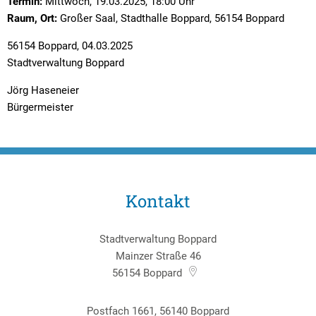
Textrecherche
Bauleitplanung
Mehrzweckge
Termin:
Mittwoch, 19.03.2025, 18:00 Uhr
Raum, Ort:
Großer Saal, Stadthalle Boppard, 56154 Boppard
Livestream Sitzungen auf Youtube
Baugrundstücke
Schutzhütten
56154 Boppard, 04.03.2025
Wahlergebnisse
Straßenausbaupläne
Jugendzeltpla
Stadtverwaltung Boppard
Wiederkehrende Straßenausbaubeiträge
Vereine und V
Jörg Haseneier
Bürgermeister
Gewerbe-Anmeldung/Ummeldung/Abmeldun
Bücher-Shop
Gewerberegisterauskunft
Anlegezeiten H
Grundsteuerreform
Kontakt
Haushaltsplan
Satzungen und Richtlinien
Stadtverwaltung Boppard
Mainzer Straße 46
56154
Boppard
Postfach 1661, 56140 Boppard