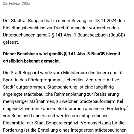
Textrecherche
Bauleitplanung
Mehrzweckge
25. Februar 2025
Livestream Sitzungen auf Youtube
Baugrundstücke
Schutzhütten
Der Stadtrat Boppard hat in seiner Sitzung am 18.11.2024 den
Wahlergebnisse
Straßenausbaupläne
Jugendzeltpla
Einleitungsbeschluss zur Durchführung der vorbereitenden
Untersuchungen gemäß § 141 Abs. 1 Baugesetzbuch (BauGB)
Wiederkehrende Straßenausbaubeiträge
Vereine und V
gefasst.
Gewerbe-Anmeldung/Ummeldung/Abmeldun
Bücher-Shop
Dieser Beschluss wird gemäß § 141 Abs. 3 BauGB hiermit
Gewerberegisterauskunft
ortsüblich bekannt gemacht.
Anlegezeiten H
Grundsteuerreform
Die Stadt Boppard wurde vom Ministerium des Innern und für
Sport in das Förderprogramm „Lebendige Zentren – Aktive
Haushaltsplan
Stadt“ aufgenommen. Stadtsanierung ist eine langjährig
angelegte städtebauliche Rahmenplanung zur Realisierung
Satzungen und Richtlinien
mehrjähriger Maßnahmen, zu welchen Städtebaufördermittel
eingesetzt werden können. Sie stammen aus einem Fördertopf
von Bund und Ländern und werden um entsprechende
Eigenmittel der Stadt Boppard ergänzt. Voraussetzung für die
Förderung ist die Erstellung eines Integrierten städtebaulichen