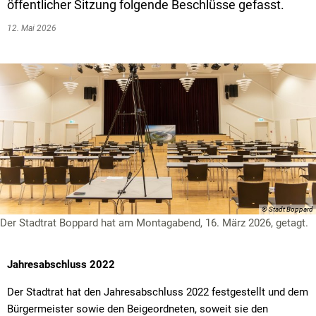
Textrecherche
Bauleitplanung
Mehrzweckge
öffentlicher Sitzung folgende Beschlüsse gefasst.
Livestream Sitzungen auf Youtube
Baugrundstücke
12. Mai 2026
Schutzhütten
Wahlergebnisse
Straßenausbaupläne
Jugendzeltpla
Wiederkehrende Straßenausbaubeiträge
Vereine und V
Gewerbe-Anmeldung/Ummeldung/Abmeldun
Bücher-Shop
Gewerberegisterauskunft
Anlegezeiten H
Grundsteuerreform
Haushaltsplan
© Stadt Boppard
Der Stadtrat Boppard hat am Montagabend, 16. März 2026, getagt.
Satzungen und Richtlinien
Jahresabschluss 2022
Der Stadtrat hat den Jahresabschluss 2022 festgestellt und dem
Bürgermeister sowie den Beigeordneten, soweit sie den