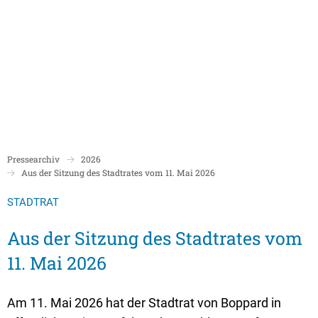
Politik
Rathaus/Verwaltung
Bildung und Soziales
Leben in Boppard
Karriere
Stadtrat Boppard
Bürgermeister
Schulen
Beigeordnete
Mitarbeiterverzeichnis
Kindergärten
Über Boppard
Stadtgeschich
Ortsbeiräte und Ortsvorsteher/innen
Bürgerservice
Stadtbibliothek
Pressearchiv
2026
Freizeit, Kultur und Tourismus
Freibad Boppa
Ortsbezirke
Aus der Sitzung des Stadtrates vom 11. Mai 2026
Mandatsträger/innen
Stadtentwicklung/Konzepte
Museum
Tourist Inform
Partnerstädte
STADTRAT
Ratsinformation LOGIN für Mandatsträger
Klimaschutz in Boppard
Ehrenamt & Engagement
Stadtbibliothe
Aus der Sitzung des Stadtrates vom
Sitzungskalender
Pressemitteilungen
Gleichstellungsbeauftragte
11. Mai 2026
Stadthalle
Sitzungsbekanntmachungen
Öffentliche Bekanntmachungen
Ukrainehilfe
Museum
Sitzungstermine und Niederschriften
Ausschreibungen
Am 11. Mai 2026 hat der Stadtrat von Boppard in