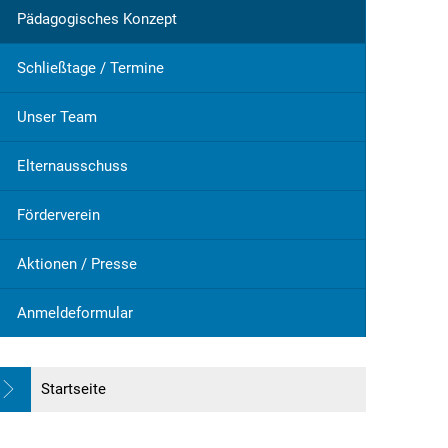
Pädagogisches Konzept
Mehrzweckgebäude
beleuchtung
Schließtage / Termine
rbeit
Schutzhütten
sicht
Jugendzeltplatz
Unser Team
hrparks
weitere Organisationen
Vereine und Verbände
Elternausschuss
lte
Bücher-Shop
Förderverein
Anlegezeiten Hotelschiffe
Aktionen / Presse
Anmeldeformular
Startseite