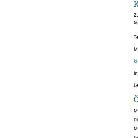
K
Zu
5
T
M
ki
In
L
Ö
M
D
M
D