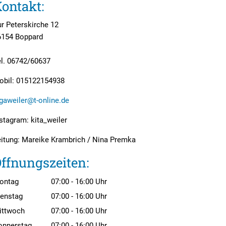
ontakt:
r Peterskirche 12
6154 Boppard
el. 06742/60637
obil: 015122154938
gaweiler@t-online.de
stagram: kita_weiler
eitung: Mareike Krambrich / Nina Premka
ffnungszeiten:
ontag
07:00
-
16:00
Uhr
Von 07:00 bis 16:00 Uhr
ienstag
07:00
-
16:00
Uhr
Von 07:00 bis 16:00 Uhr
ittwoch
07:00
-
16:00
Uhr
Von 07:00 bis 16:00 Uhr
onnerstag
07:00
-
16:00
Uhr