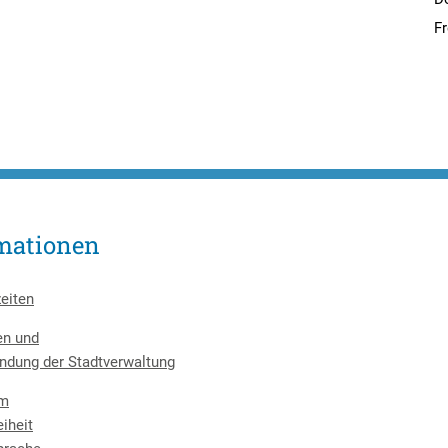
Fr
mationen
eiten
en und
ndung der Stadtverwaltung
um
eiheit