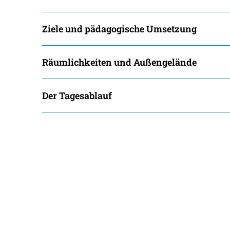
Sitzungsbekanntmachungen
Öffentliche Bekanntmachunge
Ukra
Sitzungstermine und Niederschriften
Ausschreibungen
Ziele und pädagogische Umsetzung
Textrecherche
Bauleitplanung
Räumlichkeiten und Außengelände
Livestream Sitzungen auf Youtube
Baugrundstücke
Wahlergebnisse
Straßenausbaupläne
Der Tagesablauf
Wiederkehrende Straßenausba
Gewerbe-Anmeldung/Ummeld
Gewerberegisterauskunft
Grundsteuerreform
Haushaltsplan
Satzungen und Richtlinien