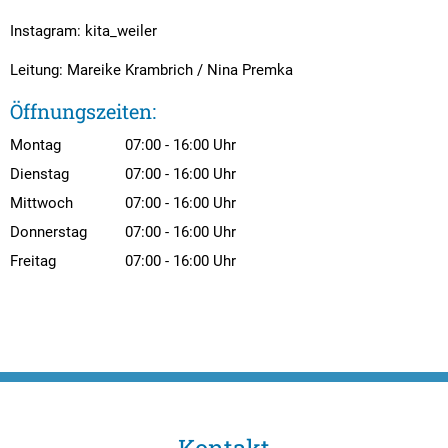
Instagram: kita_weiler
Leitung: Mareike Krambrich / Nina Premka
Öffnungszeiten:
Montag
07:00
-
16:00
Uhr
Von 07:00 bis 16:00 Uhr
Dienstag
07:00
-
16:00
Uhr
Von 07:00 bis 16:00 Uhr
Mittwoch
07:00
-
16:00
Uhr
Von 07:00 bis 16:00 Uhr
Donnerstag
07:00
-
16:00
Uhr
Von 07:00 bis 16:00 Uhr
Freitag
07:00
-
16:00
Uhr
Von 07:00 bis 16:00 Uhr
Kontakt