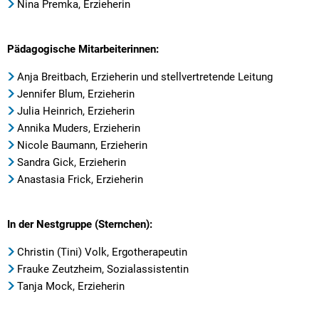
Textrecherche
Bauleitplanung
Mehrzweckge
Nina Premka, Erzieherin
Livestream Sitzungen auf Youtube
Baugrundstücke
Schutzhütten
Pädagogische Mitarbeiterinnen:
Wahlergebnisse
Straßenausbaupläne
Jugendzeltpla
Anja Breitbach, Erzieherin und stellvertretende Leitung
Wiederkehrende Straßenausbaubeiträge
Vereine und V
Jennifer Blum, Erzieherin
Julia Heinrich, Erzieherin
Gewerbe-Anmeldung/Ummeldung/Abmeldun
Bücher-Shop
Annika Muders, Erzieherin
Gewerberegisterauskunft
Nicole Baumann, Erzieherin
Anlegezeiten H
Sandra Gick, Erzieherin
Grundsteuerreform
Anastasia Frick, Erzieherin
Haushaltsplan
In der Nestgruppe (Sternchen):
Satzungen und Richtlinien
Christin (Tini) Volk, Ergotherapeutin
Frauke Zeutzheim, Sozialassistentin
Tanja Mock, Erzieherin