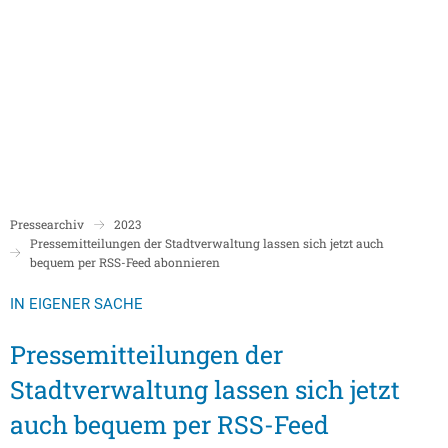
Politik
Rathaus/Verwaltung
Bildung und Soziales
Leben in Boppard
Karriere
Stadtrat Boppard
Bürgermeister
Schulen
Beigeordnete
Mitarbeiterverzeichnis
Kindergärten
Über Boppard
Stadtgeschich
Ortsbeiräte und Ortsvorsteher/innen
Bürgerservice
Stadtbibliothek
Pressearchiv
2023
Freizeit, Kultur und Tourismus
Freibad Boppa
Ortsbezirke
Pressemitteilungen der Stadtverwaltung lassen sich jetzt auch
Mandatsträger/innen
Stadtentwicklung/Konzepte
Museum
bequem per RSS-Feed abonnieren
Tourist Inform
Partnerstädte
Ratsinformation LOGIN für Mandatsträger
Klimaschutz in Boppard
Ehrenamt & Engagement
IN EIGENER SACHE
Stadtbibliothe
Sitzungskalender
Pressemitteilungen
Gleichstellungsbeauftragte
Pressemitteilungen der
Stadthalle
Sitzungsbekanntmachungen
Öffentliche Bekanntmachungen
Ukrainehilfe
Stadtverwaltung lassen sich jetzt
Museum
Sitzungstermine und Niederschriften
Ausschreibungen
auch bequem per RSS-Feed