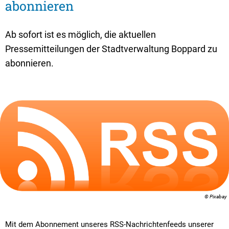
Textrecherche
Bauleitplanung
Mehrzweckge
abonnieren
Livestream Sitzungen auf Youtube
Baugrundstücke
Schutzhütten
Ab sofort ist es möglich, die aktuellen
Wahlergebnisse
Straßenausbaupläne
Jugendzeltpla
Pressemitteilungen der Stadtverwaltung Boppard zu
Wiederkehrende Straßenausbaubeiträge
abonnieren.
Vereine und V
Gewerbe-Anmeldung/Ummeldung/Abmeldun
Bücher-Shop
Gewerberegisterauskunft
Anlegezeiten H
Grundsteuerreform
Haushaltsplan
Satzungen und Richtlinien
© Pixabay
Mit dem Abonnement unseres RSS-Nachrichtenfeeds unserer