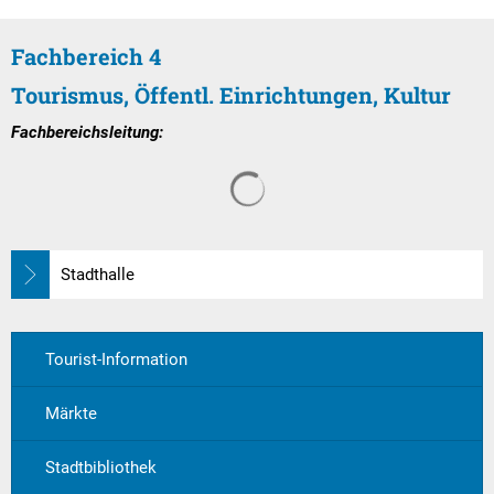
Textrecherche
Bauleitplanung
Mehrzweckge
Livestream Sitzungen auf Youtube
Baugrundstücke
Schutzhütten
Fachbereich 4
Wahlergebnisse
Straßenausbaupläne
Tourismus, Öffentl. Einrichtungen, Kultur
Jugendzeltpla
Fachbereichsleitung:
Wiederkehrende Straßenausbaubeiträge
Vereine und V
Suchergebnisse werden gelade
Gewerbe-Anmeldung/Ummeldung/Abmeldun
Bücher-Shop
Gewerberegisterauskunft
Anlegezeiten H
Grundsteuerreform
Stadthalle
Haushaltsplan
Satzungen und Richtlinien
Tourist-Information
Märkte
Stadtbibliothek