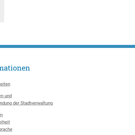
mationen
eiten
en und
ndung der Stadtverwaltung
um
eiheit
prache