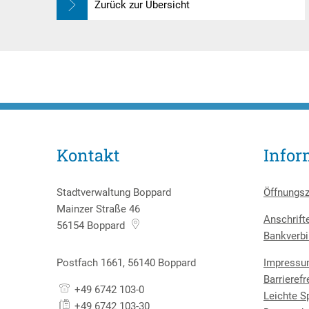
Zurück zur Übersicht
Kontakt
Infor
Stadtverwaltung Boppard
Öffnungsz
Mainzer Straße 46
Anschrift
56154
Boppard
Bankverbi
Postfach 1661, 56140 Boppard
Impress
Barrierefr
+49 6742 103-0
Leichte S
+49 6742 103-30