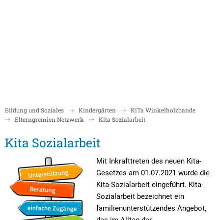
Politik
Rathaus/Verwaltung
Bildung und Soziales
Leben in Boppard
Karriere
Stadtrat Boppard
Bürgermeister
Schulen
Beigeordnete
Mitarbeiterverzeichnis
Kindergärten
Über Boppard
Stadtgeschich
Ortsbeiräte und Ortsvorsteher/innen
Bürgerservice
Stadtbibliothek
Bildung und Soziales
Kindergärten
KiTa Winkelholzbande
Freizeit, Kultur und Tourismus
Freibad Boppa
Ortsbezirke
Elterngremien Netzwerk
Kita Sozialarbeit
Mandatsträger/innen
Stadtentwicklung/Konzepte
Museum
Tourist Inform
Kita
Kita Sozialarbeit
Partnerstädte
Ratsinformation LOGIN für Mandatsträger
Klimaschutz in Boppard
Ehrenamt & Engagement
Sozialarbeit
Stadtbibliothe
Mit Inkrafttreten des neuen Kita-
Sitzungskalender
Pressemitteilungen
Gleichstellungsbeauftragte
Gesetzes am 01.07.2021 wurde die
Stadthalle
Sitzungsbekanntmachungen
Öffentliche Bekanntmachungen
Ukrainehilfe
Kita-Sozialarbeit eingeführt. Kita-
Sozialarbeit bezeichnet ein
Museum
Sitzungstermine und Niederschriften
Ausschreibungen
familienunterstützendes Angebot,
das im Alltag der