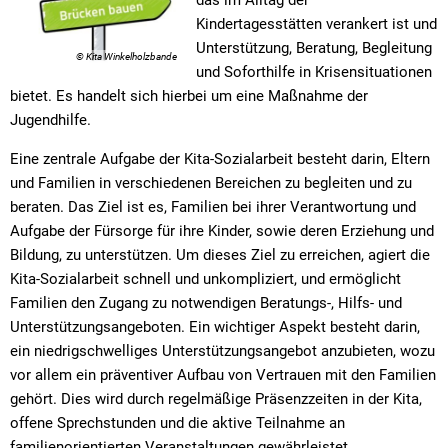
Textrecherche
Bauleitplanung
Mehrzweckge
Kindertagesstätten verankert ist und
Livestream Sitzungen auf Youtube
Baugrundstücke
Schutzhütten
Unterstützung, Beratung, Begleitung
© Kita Winkelholzbande
und Soforthilfe in Krisensituationen
Wahlergebnisse
Straßenausbaupläne
Jugendzeltpla
bietet. Es handelt sich hierbei um eine Maßnahme der
Jugendhilfe.
Wiederkehrende Straßenausbaubeiträge
Vereine und V
Eine zentrale Aufgabe der Kita-Sozialarbeit besteht darin, Eltern
Gewerbe-Anmeldung/Ummeldung/Abmeldun
Bücher-Shop
und Familien in verschiedenen Bereichen zu begleiten und zu
Gewerberegisterauskunft
beraten. Das Ziel ist es, Familien bei ihrer Verantwortung und
Anlegezeiten H
Aufgabe der Fürsorge für ihre Kinder, sowie deren Erziehung und
Grundsteuerreform
Bildung, zu unterstützen. Um dieses Ziel zu erreichen, agiert die
Kita-Sozialarbeit schnell und unkompliziert, und ermöglicht
Haushaltsplan
Familien den Zugang zu notwendigen Beratungs-, Hilfs- und
Satzungen und Richtlinien
Unterstützungsangeboten. Ein wichtiger Aspekt besteht darin,
ein niedrigschwelliges Unterstützungsangebot anzubieten, wozu
vor allem ein präventiver Aufbau von Vertrauen mit den Familien
gehört. Dies wird durch regelmäßige Präsenzzeiten in der Kita,
offene Sprechstunden und die aktive Teilnahme an
familienorientierten Veranstaltungen gewährleistet.